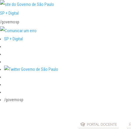
SP + Digital
/governosp
SP + Digital
/governosp
PORTAL DOCENTE