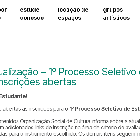
por
estude
locação de
grupos
o
conosco
espaços
artísticos
cursos regulares
bilheteria
teatro procópio ferreira
artes cênicas
grupos artísticos de bolsistas
fale cono
cursos livres
cursos regulares
salão villa-lobos
música
grupos pedagógicos – sede
ouvidoria 
cursos de aperfeiçoamento
cursos livres
erto
auditório unidade chiquinha gonzaga
processo seletivo
grupos pedagógicos – polo
pergunta
chiquinha gonzaga
cursos de aperfeiçoamento
orientações para locação
como che
a
visite o c
3
sceic-sp
ualização – 1º Processo Seletiv
to
equipe té
Inscrições abertas
josé do rio pardo
assessori
trabalhe 
 Estudante!
o abertas as inscrições para o
1º Processo Seletivo de Es
stenidos Organização Social de Cultura informa sobre a atua
am adicionados links de inscrição na área de critério de ava
das para o instrumento escolhido. Os demais itens seguem in