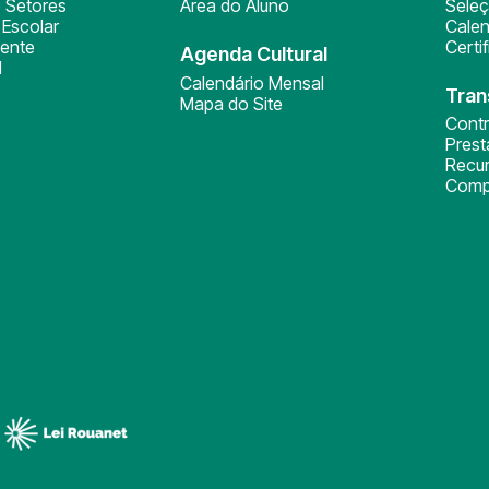
 Setores
Área do Aluno
Sele
Escolar
Calen
ente
Certi
Agenda Cultural
l
Calendário Mensal
Tran
Mapa do Site
Cont
Pres
Recu
Comp