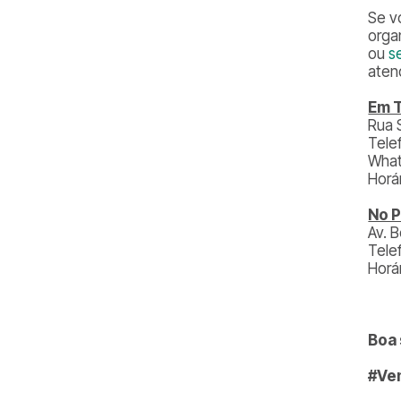
Se v
orga
ou
s
aten
Em T
Rua 
Tele
What
Horá
No P
Av. 
Tele
Horá
Boa 
#Ve