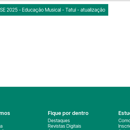
PSE 2025 - Educação Musical - Tatuí - atualização
omos
Fique por dentro
Estu
Destaques
Como
ça
Revistas Digitais
Inscr