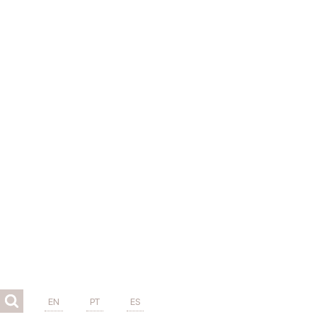
EN
PT
ES