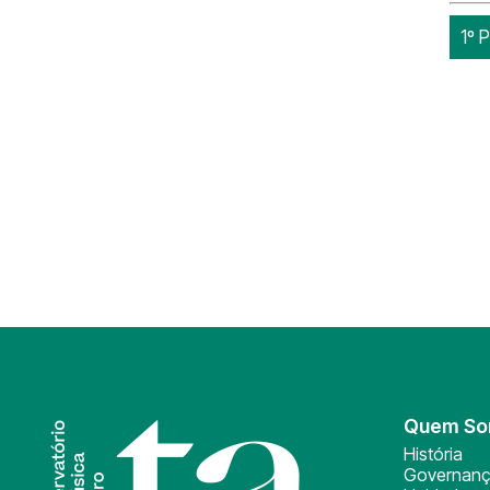
1º 
Quem S
História
Governan