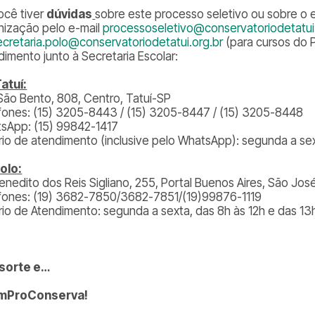
ocê tiver
dúvidas
sobre este processo seletivo ou sobre o 
nização pelo e-mail
processoseletivo@conservatoriodetatui.
ecretaria.polo@conservatoriodetatui.org.br
(para cursos do 
dimento junto à Secretaria Escolar:
atuí:
São Bento, 808, Centro, Tatuí-SP
fones: (15) 3205-8443 / (15) 3205-8447 / (15) 3205-8448
sApp: (15) 99842-1417
rio de atendimento (inclusive pelo WhatsApp): segunda a sex
olo:
Benedito dos Reis Sigliano, 255, Portal Buenos Aires, São Jos
fones: (19) 3682-7850/3682-7851/(19)
99876-1119
rio de Atendimento: segunda a sexta, das 8h às 12h e das 13h
sorte e…
mProConserva!