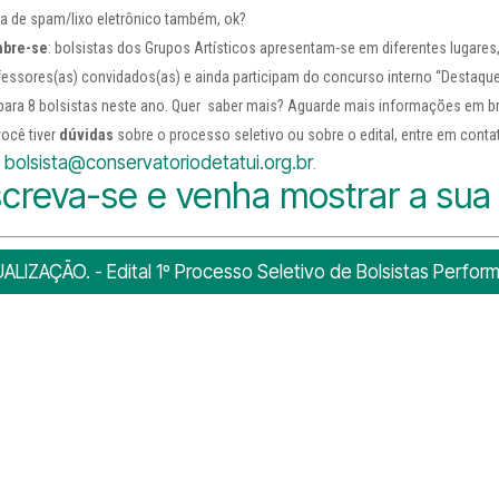
xa de spam/lixo eletrônico também, ok?
bre-se
: bolsistas dos Grupos Artísticos apresentam-se em diferentes lugares
fessores(as) convidados(as) e ainda participam do concurso interno “Destaque
 para 8 bolsistas neste ano. Quer saber mais? Aguarde mais informações em b
você tiver
dúvidas
sobre o processo seletivo ou sobre o edital, entre em cont
bolsista@conservatoriodetatui.org.br
l
.
screva-se e venha mostrar a sua 
ALIZAÇÃO. - Edital 1º Processo Seletivo de Bolsistas Perfo