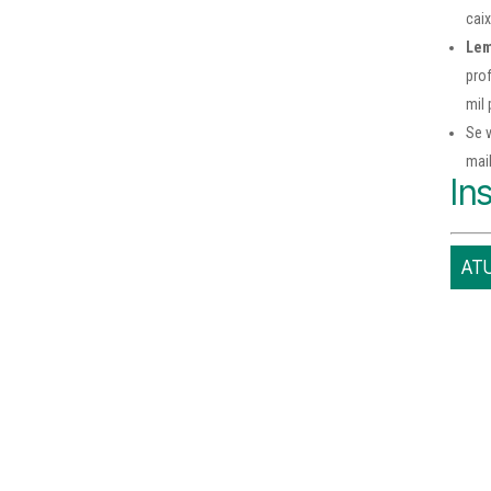
cai
Lem
pro
mil
Se 
mai
In
ATU