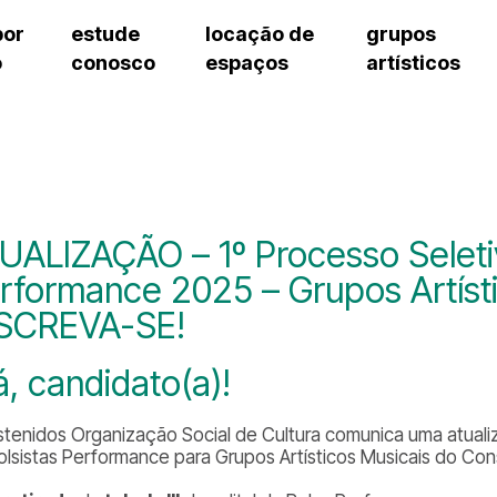
por
estude
locação de
grupos
o
conosco
espaços
artísticos
cursos regulares
bilheteria
teatro procópio ferreira
artes cênicas
grupos artísticos de bolsistas
fale cono
cursos livres
cursos regulares
salão villa-lobos
música
grupos pedagógicos – sede
ouvidoria 
cursos de aperfeiçoamento
cursos livres
erto
auditório unidade chiquinha gonzaga
processo seletivo
grupos pedagógicos – polo
pergunta
chiquinha gonzaga
cursos de aperfeiçoamento
orientações para locação
como che
a
visite o c
3
sceic-sp
UALIZAÇÃO – 1º Processo Seleti
to
equipe té
rformance 2025 – Grupos Artísti
josé do rio pardo
assessori
SCREVA-SE!
trabalhe 
á, candidato(a)!
stenidos Organização Social de Cultura comunica uma atualiz
olsistas Performance para Grupos Artísticos Musicais do Con