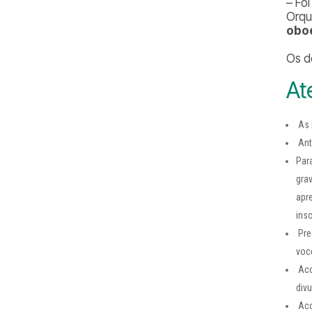
– Fo
Orqu
oboé
Os d
At
As 
Ante
Par
gra
apr
insc
Pre
voc
Aco
div
Aco