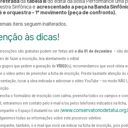
i
retirada
da
tabela III
do edital da Bolsa Performance uma 
estra Sinfônica e
acrescentado a peça na Banda Sinfôni
 e orquestra – 1° movimento (peça de confronto).
emais itens seguem inalterados.
enção às dicas!
inscrições são gratuitas podem ser feitas até
o dia 01 de dezembro
– não dei
s de fazer a inscrição, leia atentamente o edital.
a grupos que pedem a gravação de
VÍDEO
(s), recomendamos que você releia as 
ve o vídeo antes de preencher a ficha de inscrição. Preste bastante atenção às 
esentação, tocar a obra indicada e adicionar o vídeo YouTube – no modo NÃO LIS
rição.
encha o formulário de inscrição com calma, preencha todos os campos e confi
ê, entraremos em contato pelo e-mail e/ou pelos telefones indicados na ficha,
www.conservatoriodetatui.org.
mpanhe o Espaço Estudantil no site (
ulgaremos todas as informações sobre este processo seletivo.
mpanhe, também, o e-mail que você vai indicar na ficha de inscrição, pois po