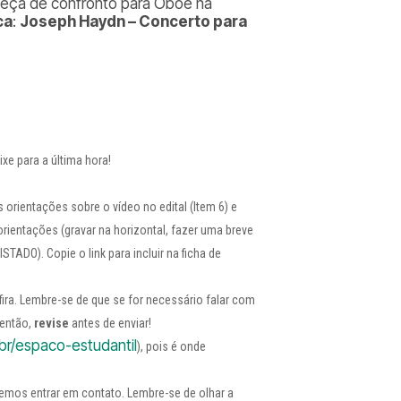
peça de confronto para Oboé na
ca
:
Joseph Haydn – Concerto para
xe para a última hora!
orientações sobre o vídeo no edital (Item 6) e
orientações (gravar na horizontal, fazer uma breve
TADO). Copie o link para incluir na ficha de
ra. Lembre-se de que se for necessário falar com
 então,
revise
antes de enviar!
br/espaco-estudantil
), pois é onde
demos entrar em contato. Lembre-se de olhar a