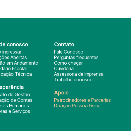
de conosco
Contato
 ingressar
Fale Conosco
ições Abertas
Perguntas frequentes
ção em Andamento
Como chegar
dário Escolar
Ouvidoria
ficação Técnica
Assessoria de Imprensa
Trabalhe conosco
sparência
Apoie
rato de Gestão
tação de Contas
Patrocinadores e Parcerias
rsos Humanos
Doação Pessoa Física
ras e Serviços