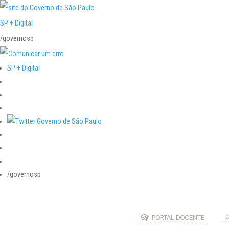
SP + Digital
/governosp
SP + Digital
/governosp
PORTAL DOCENTE