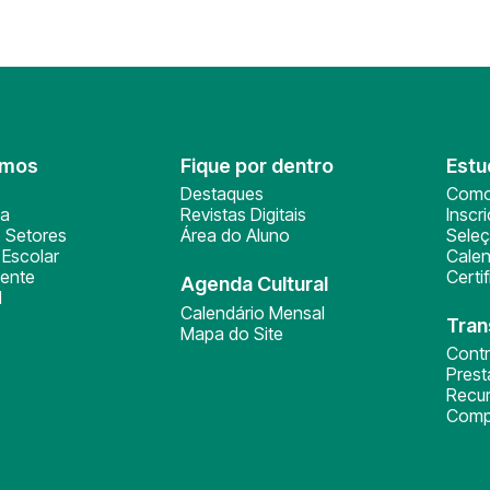
omos
Fique por dentro
Estu
Destaques
Como
ça
Revistas Digitais
Inscr
 Setores
Área do Aluno
Sele
Escolar
Calen
ente
Certi
Agenda Cultural
l
Calendário Mensal
Tran
Mapa do Site
Cont
Pres
Recu
Comp