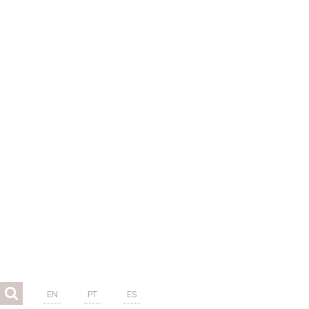
EN
PT
ES