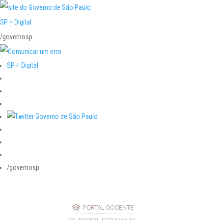
SP + Digital
/governosp
SP + Digital
/governosp
PORTAL DOCENTE