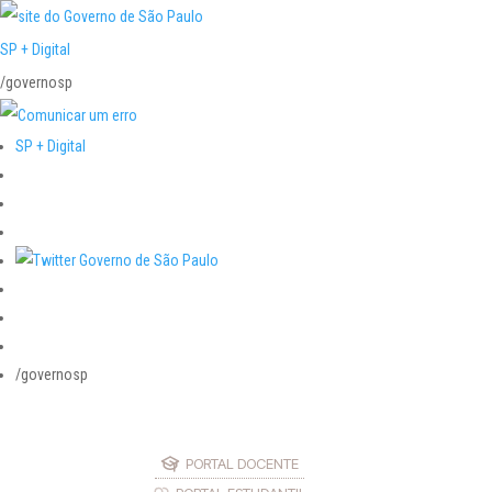
SP + Digital
/governosp
SP + Digital
/governosp
PORTAL DOCENTE