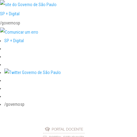
SP + Digital
/governosp
SP + Digital
/governosp
PORTAL DOCENTE