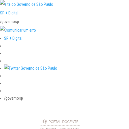
SP + Digital
/governosp
SP + Digital
/governosp
PORTAL DOCENTE