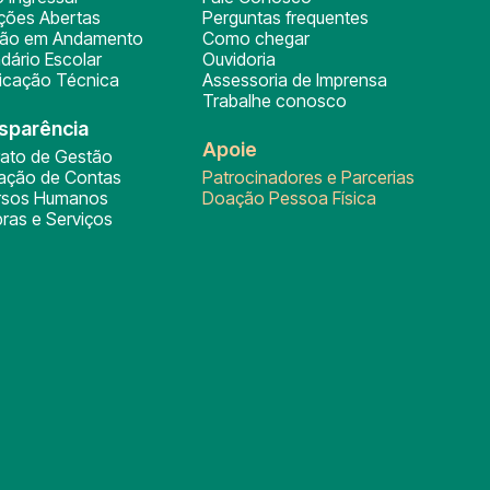
ições Abertas
Perguntas frequentes
ção em Andamento
Como chegar
dário Escolar
Ouvidoria
ficação Técnica
Assessoria de Imprensa
Trabalhe conosco
sparência
Apoie
rato de Gestão
tação de Contas
Patrocinadores e Parcerias
rsos Humanos
Doação Pessoa Física
ras e Serviços