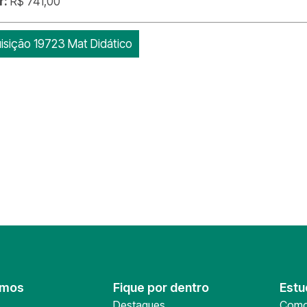
r:
R$ 741,00
isição 19723 Mat Didático
omos
Fique por dentro
Estu
Destaques
Como