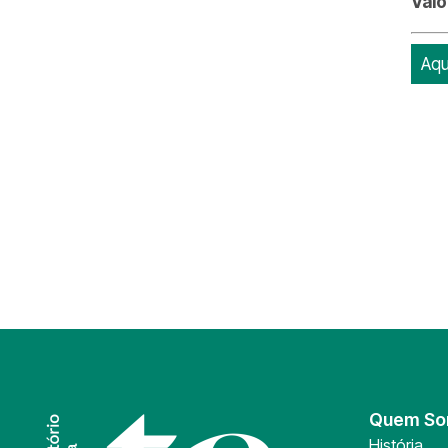
Valo
Aqu
Quem S
História