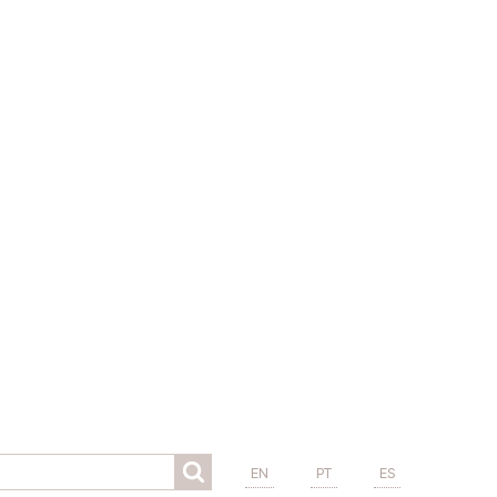
EN
PT
ES