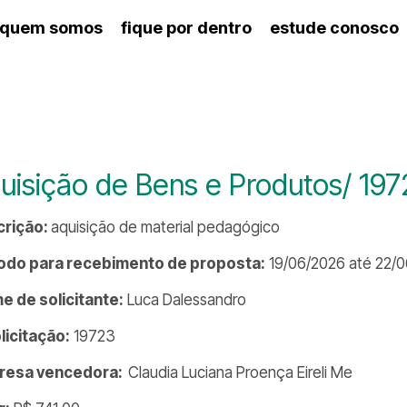
quem somos
fique por dentro
estude conosco
ico
agenda cultural
artes cênicas
nança
calendário escolar
música
des e setores
programas de concerto
ento escolar
revistas digitais
 docente
espaço estudantil
uisição de Bens e Produtos/ 19
crição:
aquisição de material pedagógico
odo para recebimento de proposta:
19/06/2026 até 22/
 de solicitante:
Luca Dalessandro
olicitação:
19723
resa vencedora:
Claudia Luciana Proença Eireli Me