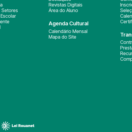
ça
Revistas Digitais
Inscr
 Setores
Área do Aluno
Sele
Escolar
Calen
ente
Certi
Agenda Cultural
l
Calendário Mensal
Tran
Mapa do Site
Cont
Pres
Recu
Comp