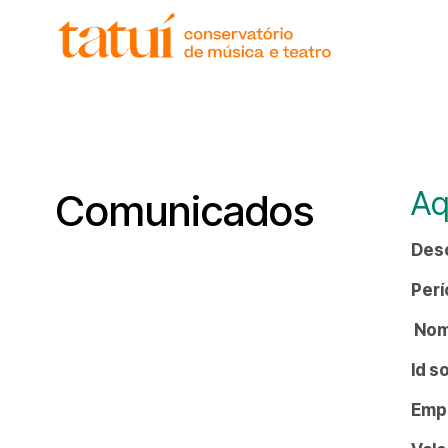
histór
gover
unida
regim
corpo
Aq
Comunicados
Des
Perí
Nome
Id s
Emp