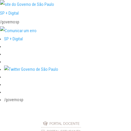
SP + Digital
/governosp
SP + Digital
/governosp
PORTAL DOCENTE