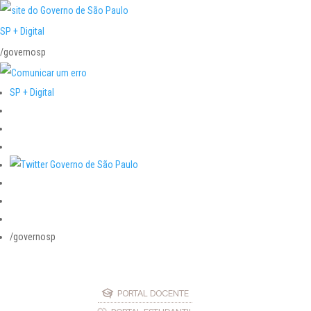
SP + Digital
/governosp
SP + Digital
/governosp
PORTAL DOCENTE