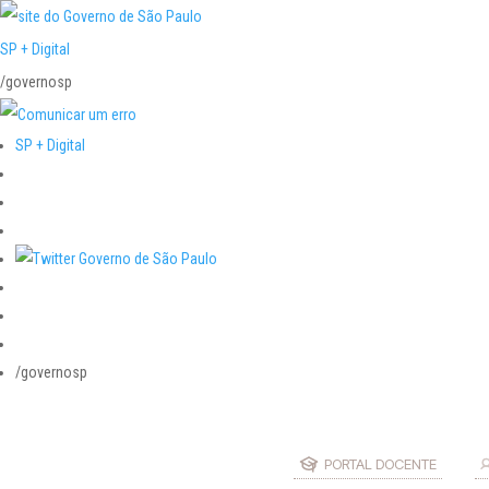
SP + Digital
/governosp
SP + Digital
/governosp
PORTAL DOCENTE