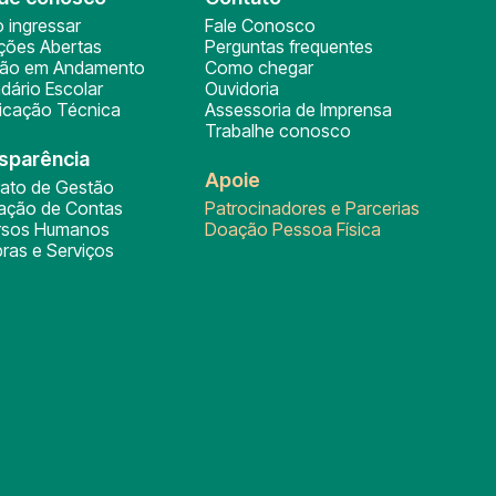
 ingressar
Fale Conosco
ições Abertas
Perguntas frequentes
ção em Andamento
Como chegar
dário Escolar
Ouvidoria
ficação Técnica
Assessoria de Imprensa
Trabalhe conosco
sparência
Apoie
rato de Gestão
tação de Contas
Patrocinadores e Parcerias
rsos Humanos
Doação Pessoa Física
ras e Serviços