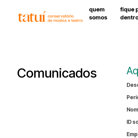
quem
fique 
somos
dentr
histórico
agenda cultural
governança
calendário escolar
unidades e setores
programas de conc
regimento escolar
revistas digitais
corpo docente
espaço estudantil
Aq
Comunicados
Des
Perí
Nome
ID s
Emp