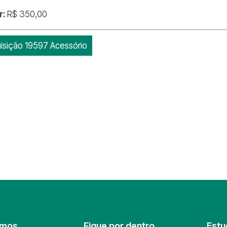
r:
R$ 350,00
isição 19597 Acessório
omos
Fique por dentro
Estu