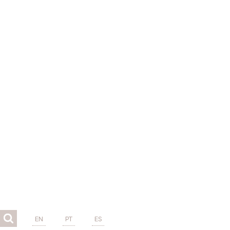
EN
PT
ES