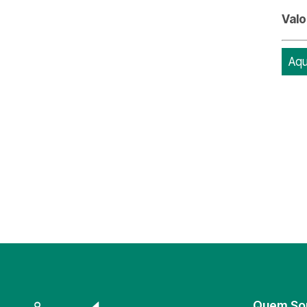
Valo
Aqu
Quem S