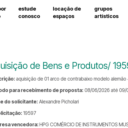
por
estude
locação de
grupos
o
conosco
espaços
artísticos
teatro procópio ferreira
artes cênicas
grupos artísticos de bolsistas
fale cono
salão villa-lobos
música
grupos pedagógicos – sede
pergunta
erto
auditório unidade chiquinha gonzaga
processo seletivo
grupos pedagógicos – polo
como che
orientações para locação
visite o c
equipe té
assessori
uisição de Bens e Produtos/ 195
trabalhe 
crição:
aquisição de 01 arco de contrabaixo modelo alemão 
odo para recebimento de proposta:
08/06/2026 até 09/
 do solicitante:
Alexandre Picholari
olicitação:
19597
resa vencedora:
HPG COMÉRCIO DE INSTRUMENTOS MUSI