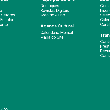
Destaques
Como
ça
Revistas Digitais
Inscr
 Setores
Área do Aluno
Sele
Escolar
Calen
ente
Certi
Agenda Cultural
l
Calendário Mensal
Tran
Mapa do Site
Cont
Pres
Recu
Comp