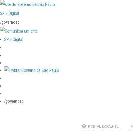
SP + Digital
/governosp
SP + Digital
/governosp
PORTAL DOCENTE