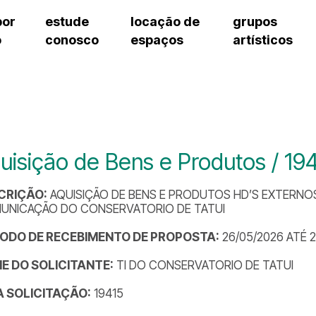
por
estude
locação de
grupos
o
conosco
espaços
artísticos
cursos regulares
bilheteria
teatro procópio ferreira
artes cênicas
grupos artísticos de bolsistas
fale cono
cursos livres
cursos regulares
salão villa-lobos
música
grupos pedagógicos – sede
ouvidoria 
cursos de aperfeiçoamento
cursos livres
erto
auditório unidade chiquinha gonzaga
processo seletivo
grupos pedagógicos – polo
pergunta
chiquinha gonzaga
cursos de aperfeiçoamento
orientações para locação
como che
a
visite o c
3
sceic-sp
uisição de Bens e Produtos / 194
to
equipe té
josé do rio pardo
assessori
CRIÇÃO:
AQUISIÇÃO DE BENS E PRODUTOS HD’S EXTERNO
trabalhe 
UNICAÇÃO DO CONSERVATORIO DE TATUI
ÍODO DE RECEBIMENTO DE PROPOSTA:
26/05/2026 ATÉ 
E DO SOLICITANTE:
TI DO CONSERVATORIO DE TATUI
DA SOLICITAÇÃO:
19415