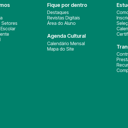
omos
Fique por dentro
Estu
Destaques
Como
ça
Revistas Digitais
Inscr
 Setores
Área do Aluno
Sele
Escolar
Calen
ente
Certi
Agenda Cultural
l
Calendário Mensal
Tran
Mapa do Site
Cont
Pres
Recu
Comp