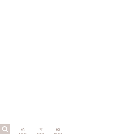
EN
PT
ES