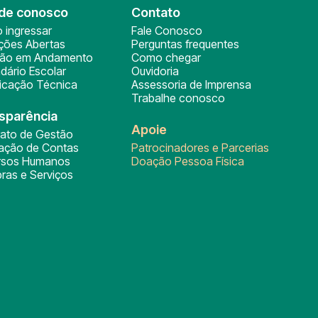
de conosco
Contato
 ingressar
Fale Conosco
ições Abertas
Perguntas frequentes
ção em Andamento
Como chegar
dário Escolar
Ouvidoria
ficação Técnica
Assessoria de Imprensa
Trabalhe conosco
sparência
Apoie
rato de Gestão
tação de Contas
Patrocinadores e Parcerias
rsos Humanos
Doação Pessoa Física
ras e Serviços