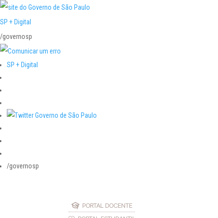
SP + Digital
/governosp
SP + Digital
/governosp
PORTAL DOCENTE