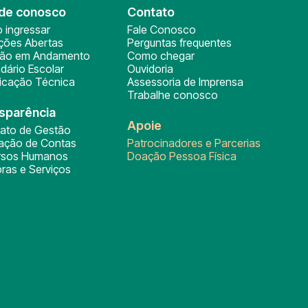
de conosco
Contato
 ingressar
Fale Conosco
ições Abertas
Perguntas frequentes
ção em Andamento
Como chegar
dário Escolar
Ouvidoria
ficação Técnica
Assessoria de Imprensa
Trabalhe conosco
sparência
Apoie
rato de Gestão
tação de Contas
Patrocinadores e Parcerias
rsos Humanos
Doação Pessoa Física
ras e Serviços