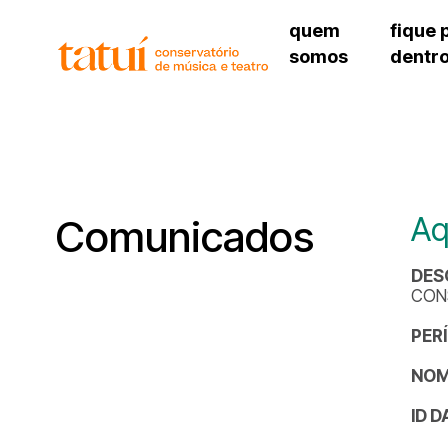
quem
fique 
somos
dentr
histórico
agenda cultural
governança
calendário escolar
unidades e setores
programas de conc
regimento escolar
revistas digitais
corpo docente
espaço estudantil
Aq
Comunicados
DES
CONS
PER
NOM
ID 