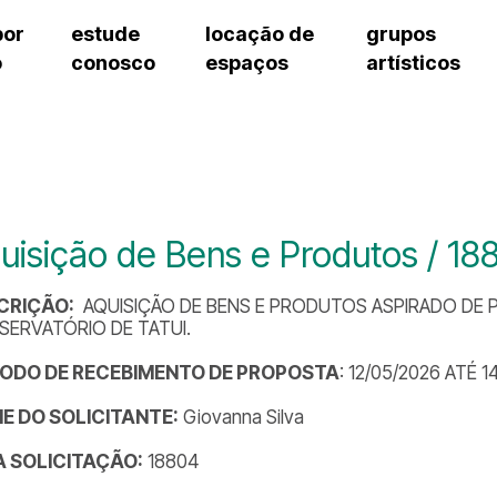
por
estude
locação de
grupos
o
conosco
espaços
artísticos
teatro procópio ferreira
artes cênicas
grupos artísticos de bolsistas
fale cono
salão villa-lobos
música
grupos pedagógicos – sede
pergunta
erto
auditório unidade chiquinha gonzaga
processo seletivo
grupos pedagógicos – polo
como che
orientações para locação
visite o c
equipe té
assessori
uisição de Bens e Produtos / 18
trabalhe 
CRIÇÃO:
AQUISIÇÃO DE BENS E PRODUTOS ASPIRADO DE PÓ
ERVATÓRIO DE TATUI.
ÍODO DE RECEBIMENTO DE PROPOSTA
: 12/05/2026 ATÉ 1
E DO SOLICITANTE:
Giovanna Silva
DA SOLICITAÇÃO:
18804