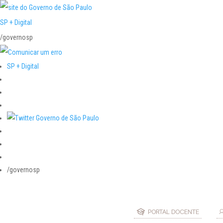
SP + Digital
/governosp
SP + Digital
/governosp
PORTAL DOCENTE