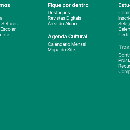
omos
Fique por dentro
Estu
Destaques
Como
ça
Revistas Digitais
Inscr
 Setores
Área do Aluno
Sele
Escolar
Calen
ente
Certi
Agenda Cultural
l
Calendário Mensal
Tran
Mapa do Site
Cont
Pres
Recu
Comp