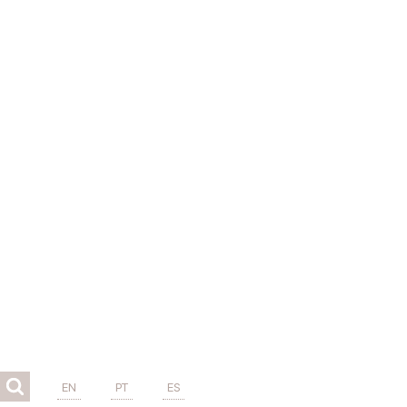
EN
PT
ES