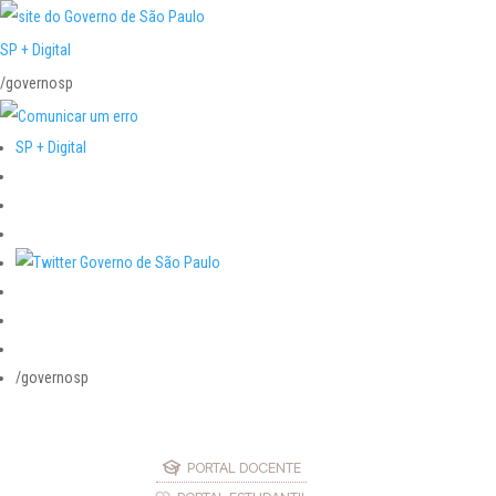
SP + Digital
/governosp
SP + Digital
/governosp
PORTAL DOCENTE