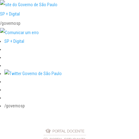
SP + Digital
/governosp
SP + Digital
/governosp
PORTAL DOCENTE