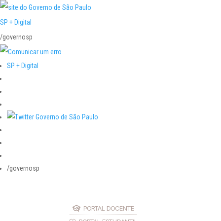
SP + Digital
/governosp
SP + Digital
/governosp
PORTAL DOCENTE