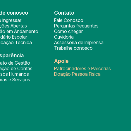
de conosco
Contato
 ingressar
Fale Conosco
ições Abertas
Perguntas frequentes
ção em Andamento
Como chegar
dário Escolar
Ouvidoria
ficação Técnica
Assessoria de Imprensa
Trabalhe conosco
sparência
Apoie
rato de Gestão
tação de Contas
Patrocinadores e Parcerias
rsos Humanos
Doação Pessoa Física
ras e Serviços