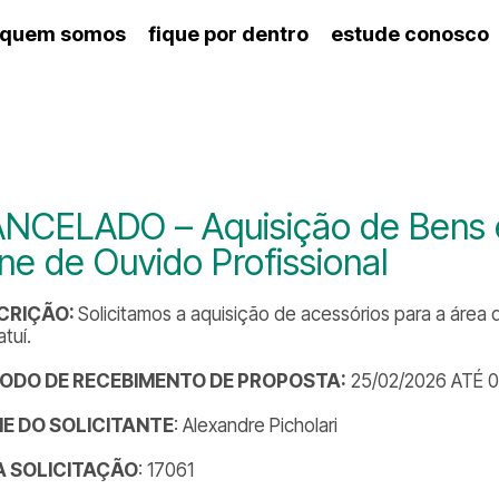
quem somos
fique por dentro
estude conosco
ico
agenda cultural
artes cênicas
nança
calendário escolar
des e setores
programas de concerto
ento escolar
revistas digitais
 docente
espaço estudantil
NCELADO – Aquisição de Bens e 
ne de Ouvido Profissional
CRIÇÃO:
Solicitamos a aquisição de acessórios para a área 
tuí.
ÍODO DE RECEBIMENTO DE PROPOSTA:
25/02/2026 ATÉ 
E DO SOLICITANTE
: Alexandre Picholari
DA SOLICITAÇÃO
: 17061