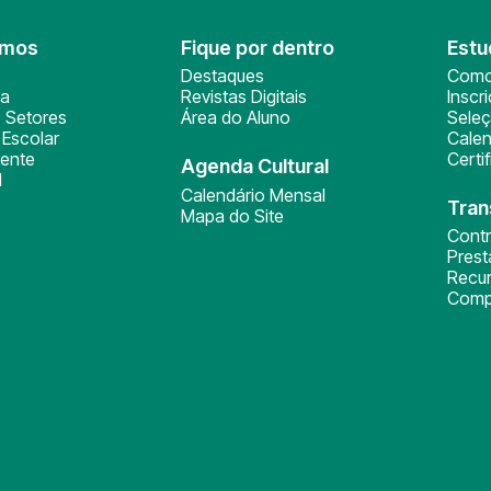
omos
Fique por dentro
Estu
Destaques
Como
ça
Revistas Digitais
Inscr
 Setores
Área do Aluno
Sele
Escolar
Calen
ente
Certi
Agenda Cultural
l
Calendário Mensal
Tran
Mapa do Site
Cont
Pres
Recu
Comp