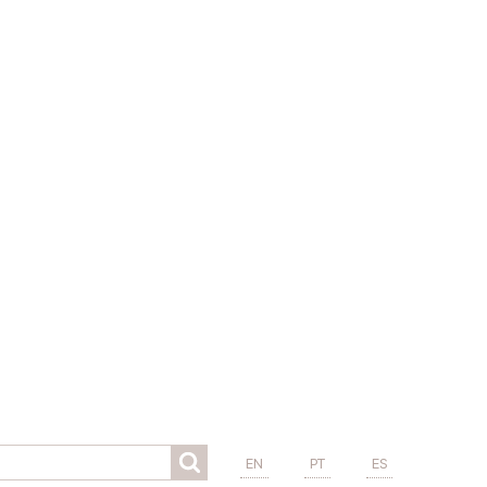
EN
PT
ES