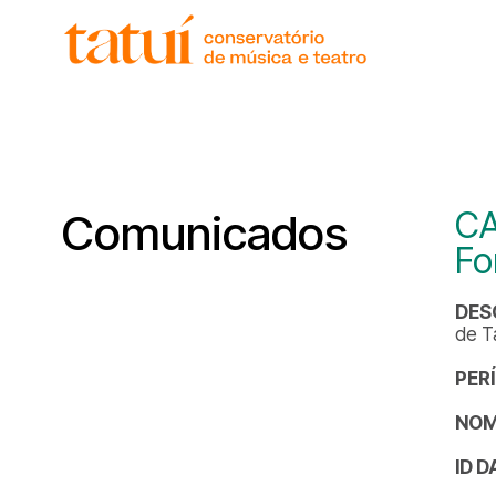
histór
gover
unida
regim
corpo
CA
Comunicados
Fo
DES
de Ta
PER
NOM
ID 