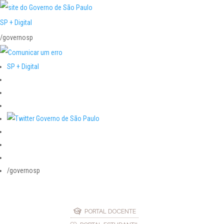
SP + Digital
/governosp
SP + Digital
/governosp
PORTAL DOCENTE