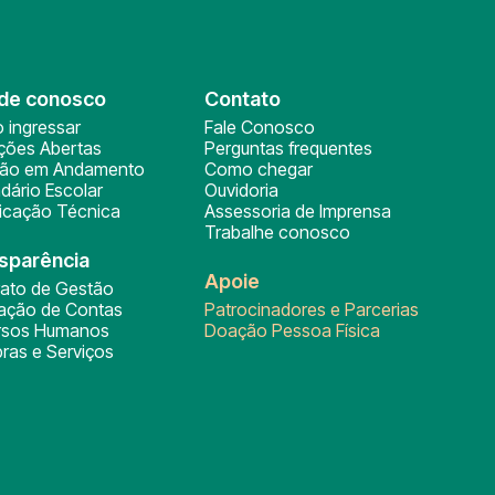
de conosco
Contato
 ingressar
Fale Conosco
ições Abertas
Perguntas frequentes
ção em Andamento
Como chegar
dário Escolar
Ouvidoria
ficação Técnica
Assessoria de Imprensa
Trabalhe conosco
sparência
Apoie
rato de Gestão
tação de Contas
Patrocinadores e Parcerias
rsos Humanos
Doação Pessoa Física
ras e Serviços