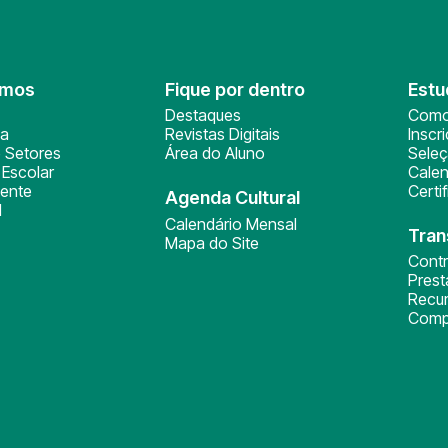
omos
Fique por dentro
Estu
Destaques
Como
ça
Revistas Digitais
Inscr
 Setores
Área do Aluno
Sele
Escolar
Calen
ente
Certi
Agenda Cultural
l
Calendário Mensal
Tran
Mapa do Site
Cont
Pres
Recu
Comp