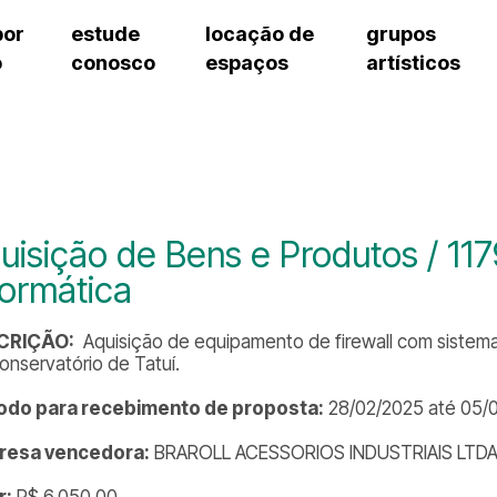
por
estude
locação de
grupos
o
conosco
espaços
artísticos
cursos regulares
bilheteria
teatro procópio ferreira
artes cênicas
grupos artísticos de bolsistas
fale cono
cursos livres
cursos regulares
salão villa-lobos
música
grupos pedagógicos – sede
ouvidoria 
cursos de aperfeiçoamento
cursos livres
erto
auditório unidade chiquinha gonzaga
processo seletivo
grupos pedagógicos – polo
pergunta
chiquinha gonzaga
cursos de aperfeiçoamento
orientações para locação
como che
a
visite o c
3
sceic-sp
uisição de Bens e Produtos / 11
to
equipe té
formática
josé do rio pardo
assessori
trabalhe 
CRIÇÃO:
Aquisição de equipamento de firewall com sistema
onservatório de Tatuí.
odo para recebimento de proposta:
28/02/2025 até 05/
resa vencedora:
BRAROLL ACESSORIOS INDUSTRIAIS LTD
r:
R$ 6.050,00