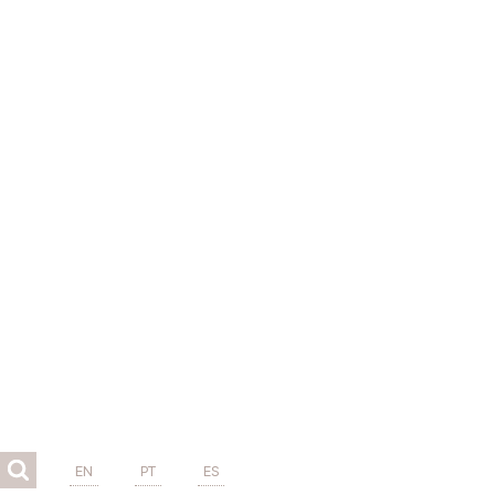
EN
PT
ES