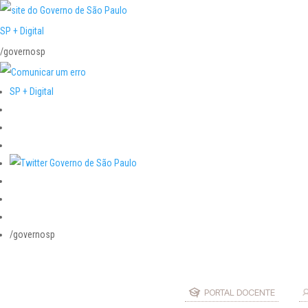
SP + Digital
/governosp
SP + Digital
/governosp
PORTAL DOCENTE