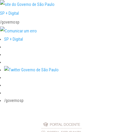
SP + Digital
/governosp
SP + Digital
/governosp
PORTAL DOCENTE