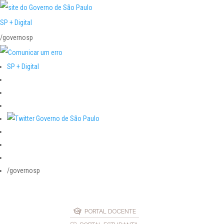
SP + Digital
/governosp
SP + Digital
/governosp
PORTAL DOCENTE