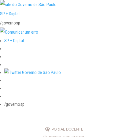
SP + Digital
/governosp
SP + Digital
/governosp
PORTAL DOCENTE