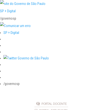
SP + Digital
/governosp
SP + Digital
/governosp
PORTAL DOCENTE