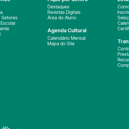
Destaques
Como
ça
Revistas Digitais
Inscr
 Setores
Área do Aluno
Sele
Escolar
Calen
ente
Certi
Agenda Cultural
l
Calendário Mensal
Tran
Mapa do Site
Cont
Pres
Recu
Comp