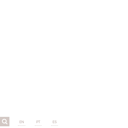
EN
PT
ES