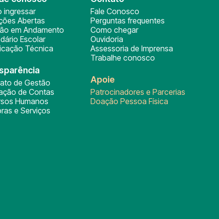
 ingressar
Fale Conosco
ições Abertas
Perguntas frequentes
ção em Andamento
Como chegar
dário Escolar
Ouvidoria
ficação Técnica
Assessoria de Imprensa
Trabalhe conosco
sparência
Apoie
rato de Gestão
tação de Contas
Patrocinadores e Parcerias
rsos Humanos
Doação Pessoa Física
ras e Serviços