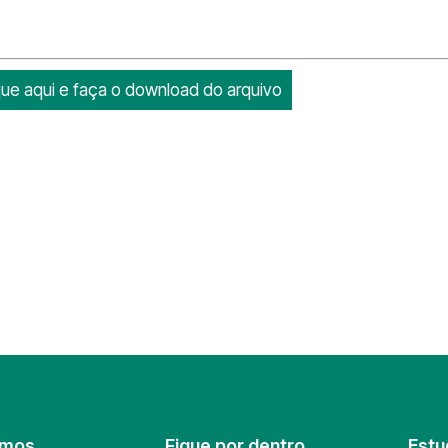
que aqui e faça o download do arquivo
omos
Fique por dentro
Estu