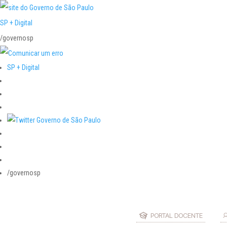
SP + Digital
/governosp
SP + Digital
/governosp
PORTAL DOCENTE