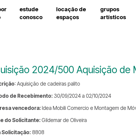
por
estude
locação de
grupos
o
conosco
espaços
artísticos
cursos regulares
bilheteria
teatro procópio ferreira
artes cênicas
grupos artísticos de bolsistas
fale cono
cursos livres
cursos regulares
salão villa-lobos
música
grupos pedagógicos – sede
ouvidoria 
cursos de aperfeiçoamento
cursos livres
erto
auditório unidade chiquinha gonzaga
processo seletivo
grupos pedagógicos – polo
pergunta
chiquinha gonzaga
cursos de aperfeiçoamento
orientações para locação
como che
a
visite o c
3
sceic-sp
uisição 2024/500 Aquisição de 
to
equipe té
josé do rio pardo
assessori
crição
: Aquisição de cadeiras palito
trabalhe 
íodo de Recebimento:
30/09/2024 a 02/10/2024
resa vencedora:
Idea Mobili Comercio e Montagem de Móvei
 do Solicitante:
Gildemar de Oliveira
a Solicitação:
8808