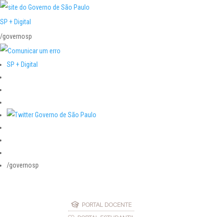
SP + Digital
/governosp
SP + Digital
/governosp
PORTAL DOCENTE