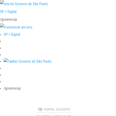
SP + Digital
/governosp
SP + Digital
/governosp
PORTAL DOCENTE