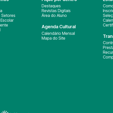
Destaques
Como
ça
Revistas Digitais
Inscr
 Setores
Área do Aluno
Sele
Escolar
Calen
ente
Certi
Agenda Cultural
l
Calendário Mensal
Tran
Mapa do Site
Cont
Pres
Recu
Comp