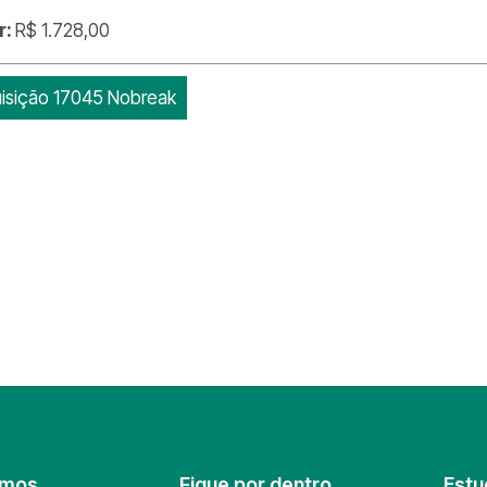
r:
R$ 1.728,00
isição 17045 Nobreak
omos
Fique por dentro
Estu