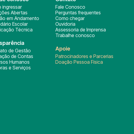
 ingressar
Fale Conosco
ições Abertas
Perguntas frequentes
ção em Andamento
Como chegar
dário Escolar
Ouvidoria
ficação Técnica
Assessoria de Imprensa
Trabalhe conosco
sparência
Apoie
rato de Gestão
tação de Contas
Patrocinadores e Parcerias
rsos Humanos
Doação Pessoa Física
ras e Serviços