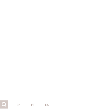
EN
PT
ES