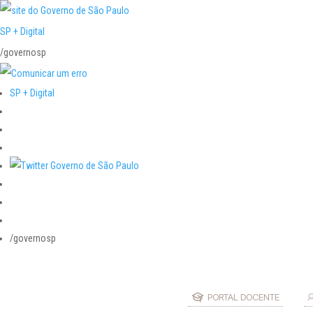
SP + Digital
/governosp
SP + Digital
/governosp
PORTAL DOCENTE