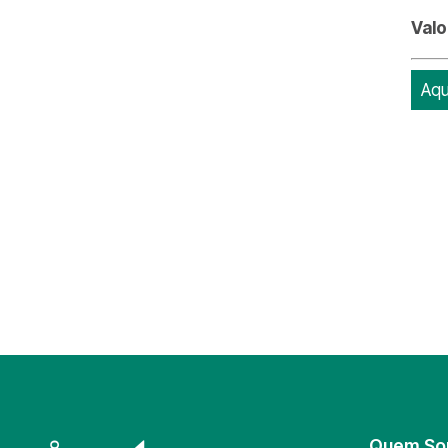
Valo
Aqu
Quem S