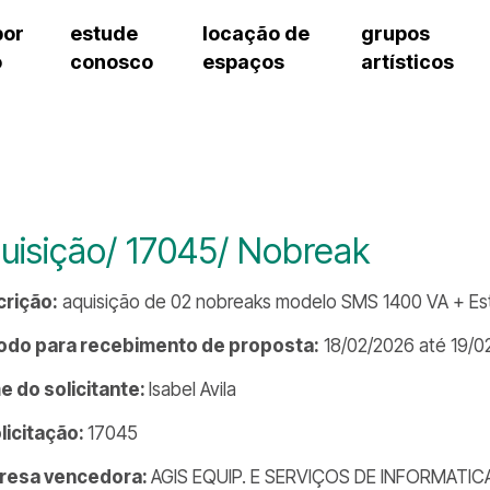
por
estude
locação de
grupos
o
conosco
espaços
artísticos
cursos regulares
bilheteria
teatro procópio ferreira
artes cênicas
grupos artísticos de bolsistas
fale cono
cursos livres
cursos regulares
salão villa-lobos
música
grupos pedagógicos – sede
ouvidoria 
cursos de aperfeiçoamento
cursos livres
erto
auditório unidade chiquinha gonzaga
processo seletivo
grupos pedagógicos – polo
pergunta
chiquinha gonzaga
cursos de aperfeiçoamento
orientações para locação
como che
a
visite o c
3
sceic-sp
uisição/ 17045/ Nobreak
to
equipe té
josé do rio pardo
assessori
rição:
aquisição de 02 nobreaks modelo SMS 1400 VA + Estab
trabalhe 
odo para recebimento de proposta:
18/02/2026 até 19/0
 do solicitante:
Isabel Avila
olicitação:
17045
resa vencedora:
AGIS EQUIP. E SERVIÇOS DE INFORMATIC