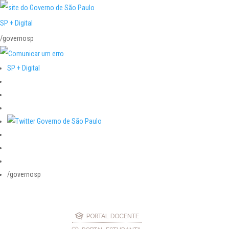
SP + Digital
/governosp
SP + Digital
/governosp
PORTAL DOCENTE