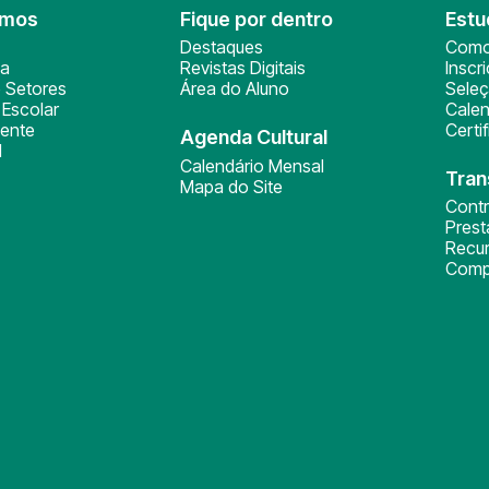
omos
Fique por dentro
Estu
Destaques
Como
ça
Revistas Digitais
Inscr
 Setores
Área do Aluno
Sele
Escolar
Calen
ente
Certi
Agenda Cultural
l
Calendário Mensal
Tran
Mapa do Site
Cont
Pres
Recu
Comp