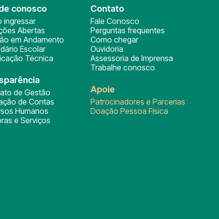
de conosco
Contato
 ingressar
Fale Conosco
ições Abertas
Perguntas frequentes
ção em Andamento
Como chegar
dário Escolar
Ouvidoria
ficação Técnica
Assessoria de Imprensa
Trabalhe conosco
sparência
Apoie
rato de Gestão
tação de Contas
Patrocinadores e Parcerias
rsos Humanos
Doação Pessoa Física
ras e Serviços