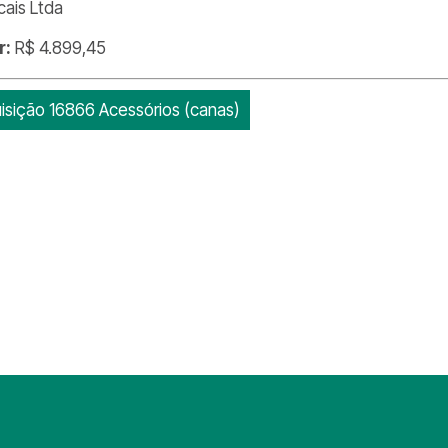
cais Ltda
r:
R$ 4.899,45
isição 16866 Acessórios (canas)