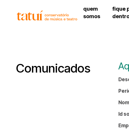
quem
fique 
somos
dentr
histórico
agenda cultural
governança
calendário escolar
unidades e setores
programas de conc
regimento escolar
revistas digitais
corpo docente
espaço estudantil
Aq
Comunicados
Des
Perí
Nome
Id s
Emp