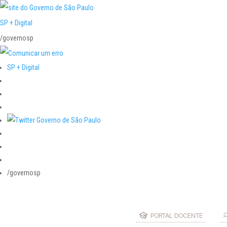
SP + Digital
/governosp
SP + Digital
/governosp
PORTAL DOCENTE