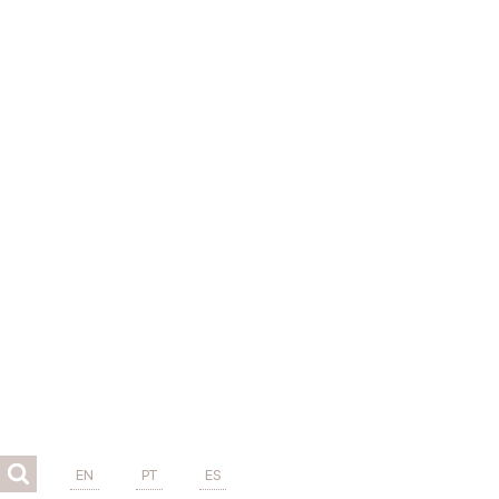
EN
PT
ES