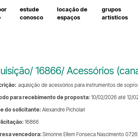
por
estude
locação de
grupos
o
conosco
espaços
artísticos
teatro procópio ferreira
artes cênicas
grupos artísticos de bolsistas
fale cono
salão villa-lobos
música
grupos pedagógicos – sede
pergunta
erto
auditório unidade chiquinha gonzaga
processo seletivo
grupos pedagógicos – polo
como che
orientações para locação
visite o c
equipe té
assessori
uisição/ 16866/ Acessórios (can
trabalhe 
crição:
aquisição de acessórios para instrumentos de sopro
odo para recebimento de proposta:
10/02/2026 até 12/0
 do solicitante:
Alexandre Picholari
olicitação:
16866
resa vencedora:
Simonne Ellem Fonseca Nascimento 0726