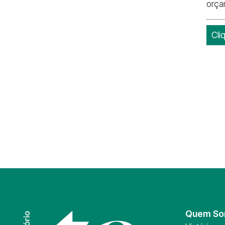
orça
Cli
Quem S