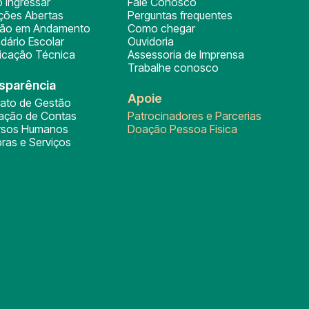
 ingressar
Fale Conosco
ições Abertas
Perguntas frequentes
ção em Andamento
Como chegar
dário Escolar
Ouvidoria
ficação Técnica
Assessoria de Imprensa
Trabalhe conosco
sparência
Apoie
rato de Gestão
tação de Contas
Patrocinadores e Parcerias
rsos Humanos
Doação Pessoa Física
ras e Serviços