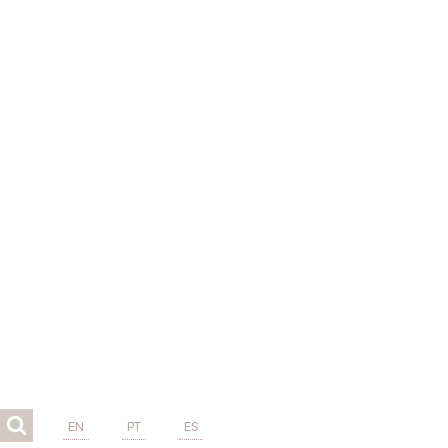
EN
PT
ES