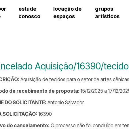
por
estude
locação de
grupos
o
conosco
espaços
artísticos
teatro procópio ferreira
artes cênicas
grupos artísticos de bolsistas
fale cono
salão villa-lobos
música
grupos pedagógicos – sede
pergunta
erto
auditório unidade chiquinha gonzaga
processo seletivo
grupos pedagógicos – polo
como che
orientações para locação
visite o c
equipe té
assessori
ncelado Aquisição/16390/tecido
trabalhe 
CRIÇÃO:
Aquisição de tecidos para o setor de artes cênicas
odo de recebimento de proposta:
15/12/2025 a 17/12/202
E DO SOLICITANTE:
Antonio Salvador
DA SOLICITAÇÃO:
16390
vo do cancelamento:
O processo não foi concluído em tem