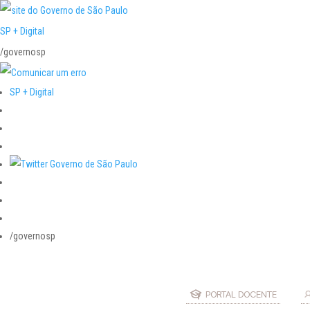
SP + Digital
/governosp
SP + Digital
/governosp
PORTAL DOCENTE