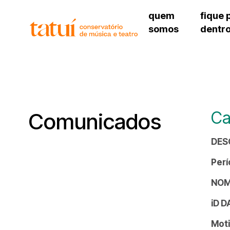
quem
fique 
somos
dentr
histórico
agenda cultural
governança
calendário escolar
unidades e setores
programas de conc
regimento escolar
revistas digitais
corpo docente
espaço estudantil
Ca
Comunicados
DES
Perí
NOM
iD 
Moti