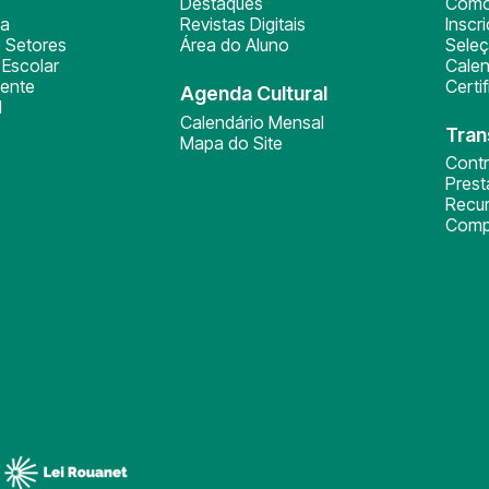
Destaques
Como
ça
Revistas Digitais
Inscr
 Setores
Área do Aluno
Sele
Escolar
Calen
ente
Certi
Agenda Cultural
l
Calendário Mensal
Tran
Mapa do Site
Cont
Pres
Recu
Comp