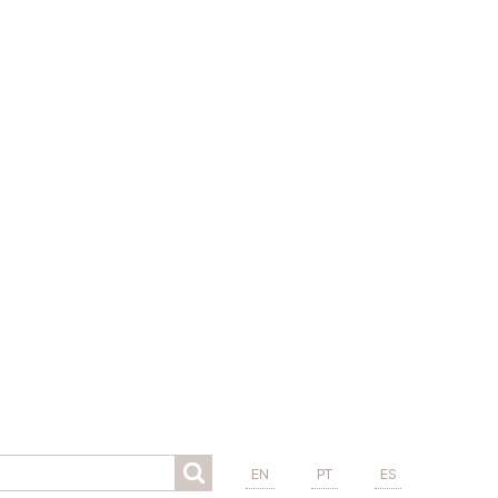
EN
PT
ES