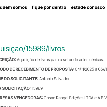
quem somos
fique por dentro
estude conosco
ico
agenda cultural
artes cênicas
nança
calendário escolar
des e setores
programas de concerto
ento escolar
revistas digitais
 docente
espaço estudantil
uisição/15989/livros
CRIÇÃO:
Aquisição de livros para o setor de artes cênicas.
ÍODO DE RECEBIMENTO DE PROPOSTA:
04/11/2025 a 06//
E DO SOLICITANTE:
Antonio Salvador
DA SOLICITAÇÃO:
15989
RESAS VENCEDORAS:
Cosac Rangel Edições LTDA e A B Vi