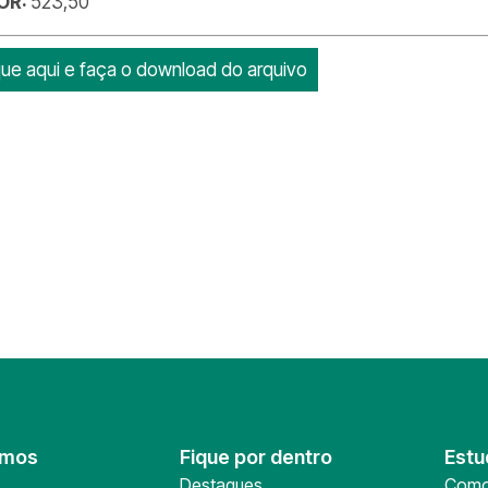
OR:
523,50
que aqui e faça o download do arquivo
omos
Fique por dentro
Estu
Destaques
Como