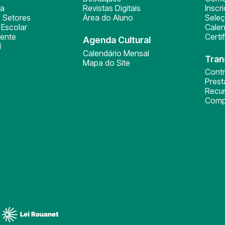
ça
Revistas Digitais
Inscr
 Setores
Área do Aluno
Sele
Escolar
Calen
ente
Certi
Agenda Cultural
l
Calendário Mensal
Tran
Mapa do Site
Cont
Pres
Recu
Comp