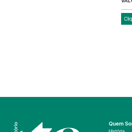
VAL
Cli
Quem S
História