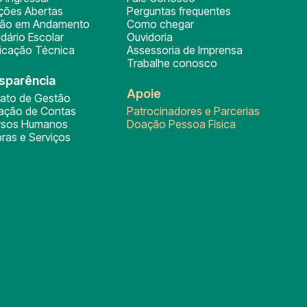
ições Abertas
Perguntas frequentes
ção em Andamento
Como chegar
dário Escolar
Ouvidoria
ficação Técnica
Assessoria de Imprensa
Trabalhe conosco
sparência
Apoie
rato de Gestão
tação de Contas
Patrocinadores e Parcerias
rsos Humanos
Doação Pessoa Física
ras e Serviços