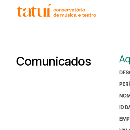
histór
gover
unida
regim
corpo
Aq
Comunicados
DES
PER
NOM
ID 
EMP