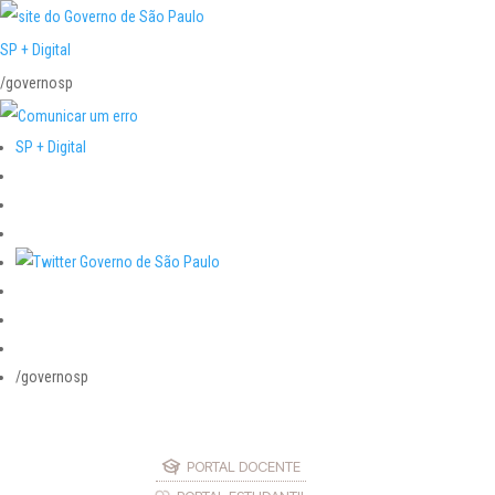
SP + Digital
/governosp
SP + Digital
/governosp
PORTAL DOCENTE