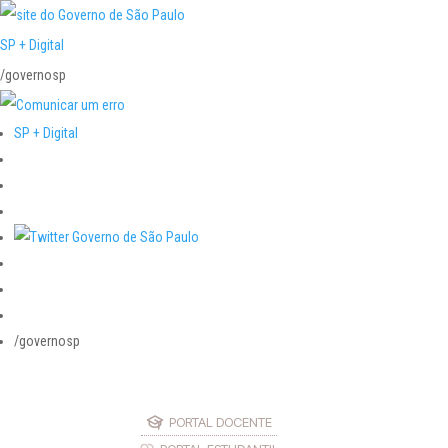
SP + Digital
/governosp
SP + Digital
/governosp
PORTAL DOCENTE