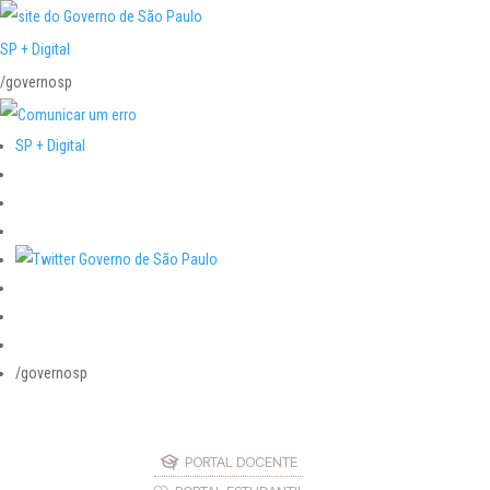
SP + Digital
/governosp
SP + Digital
/governosp
PORTAL DOCENTE