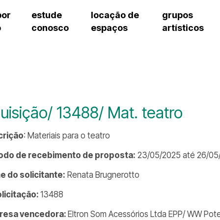
por
estude
locação de
grupos
o
conosco
espaços
artísticos
teatro procópio ferreira
artes cênicas
grupos artísticos de bolsistas
fale cono
salão villa-lobos
música
grupos pedagógicos – sede
pergunta
erto
auditório unidade chiquinha gonzaga
processo seletivo
grupos pedagógicos – polo
como che
orientações para locação
visite o c
equipe té
assessori
uisição/ 13488/ Mat. teatro
trabalhe 
crição
: Materiais para o teatro
odo de recebimento de proposta:
23/05/2025 até 26/05
 do solicitante:
Renata Brugnerotto
olicitação:
13488
resa vencedora:
Eltron Som Acessórios Ltda EPP/ WW Pote