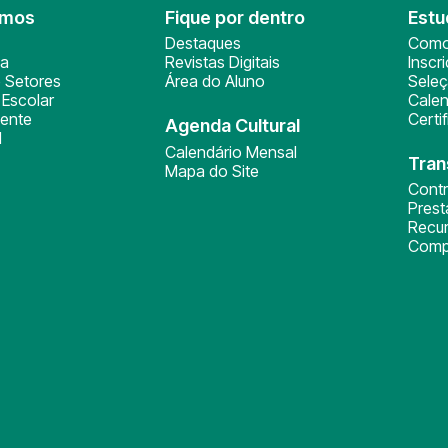
omos
Fique por dentro
Estu
Destaques
Como
ça
Revistas Digitais
Inscr
 Setores
Área do Aluno
Sele
Escolar
Calen
ente
Certi
Agenda Cultural
l
Calendário Mensal
Tran
Mapa do Site
Cont
Pres
Recu
Comp