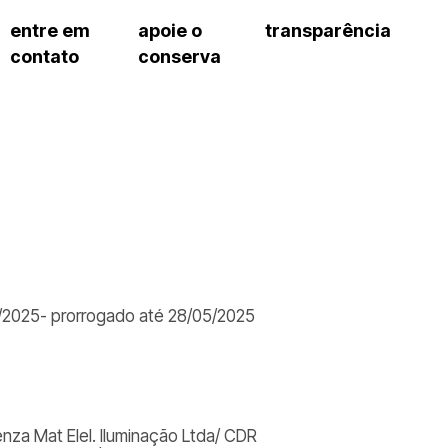
entre em
apoie o
transparência
contato
conserva
sco
patrocinadores e parcerias
contrato de gestão
s frequentes
doações de pessoa jurídica
prestação de contas
gar
doações de pessoa física
recursos humanos
onservatório
nota fiscal paulista (nfp)
compras e serviços
cnica social
a de imprensa
conosco
/2025- prorrogado até 28/05/2025
nza Mat Elel. Iluminação Ltda/ CDR