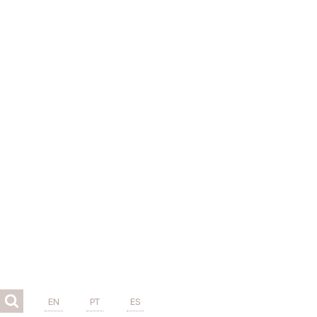
EN
PT
ES