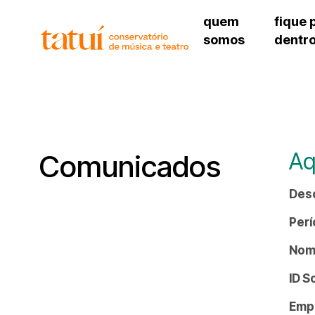
quem
fique 
somos
dentr
histórico
agenda cultural
governança
calendário escolar
unidades e setores
programas de conc
regimento escolar
revistas digitais
corpo docente
espaço estudantil
Aq
Comunicados
Des
Perí
Nome
ID S
Emp