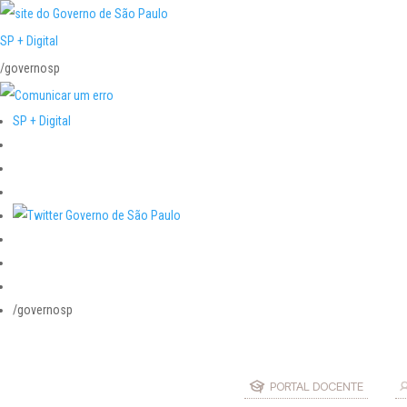
SP + Digital
/governosp
SP + Digital
/governosp
PORTAL DOCENTE