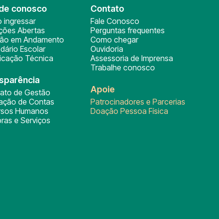
de conosco
Contato
 ingressar
Fale Conosco
ições Abertas
Perguntas frequentes
ção em Andamento
Como chegar
dário Escolar
Ouvidoria
ficação Técnica
Assessoria de Imprensa
Trabalhe conosco
sparência
Apoie
rato de Gestão
tação de Contas
Patrocinadores e Parcerias
rsos Humanos
Doação Pessoa Física
ras e Serviços