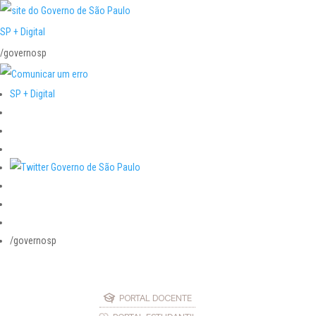
SP + Digital
/governosp
SP + Digital
/governosp
PORTAL DOCENTE