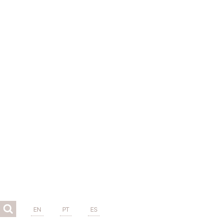
EN
PT
ES