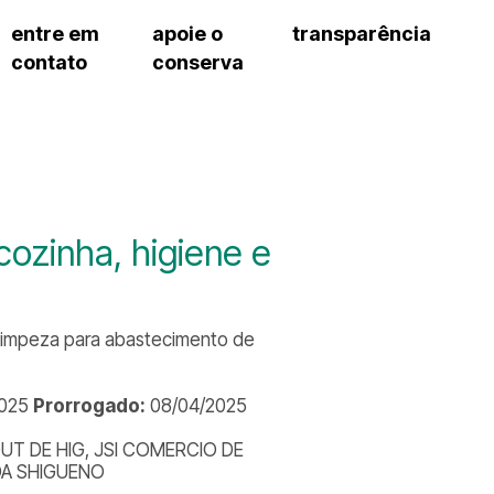
entre em
apoie o
transparência
contato
conserva
sco
patrocinadores e parcerias
contrato de gestão
s frequentes
doações de pessoa jurídica
prestação de contas
gar
doações de pessoa física
recursos humanos
onservatório
nota fiscal paulista (nfp)
compras e serviços
cnica social
a de imprensa
cozinha, higiene e
conosco
 limpeza para abastecimento de
2025
Prorrogado:
08/04/2025
T DE HIG, JSI COMERCIO DE
DA SHIGUENO