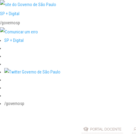
SP + Digital
/governosp
SP + Digital
/governosp
PORTAL DOCENTE