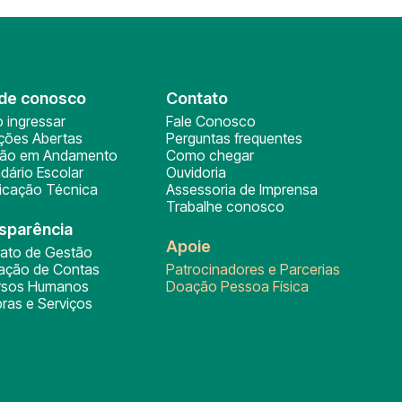
de conosco
Contato
 ingressar
Fale Conosco
ições Abertas
Perguntas frequentes
ção em Andamento
Como chegar
dário Escolar
Ouvidoria
ficação Técnica
Assessoria de Imprensa
Trabalhe conosco
sparência
Apoie
rato de Gestão
tação de Contas
Patrocinadores e Parcerias
rsos Humanos
Doação Pessoa Física
ras e Serviços