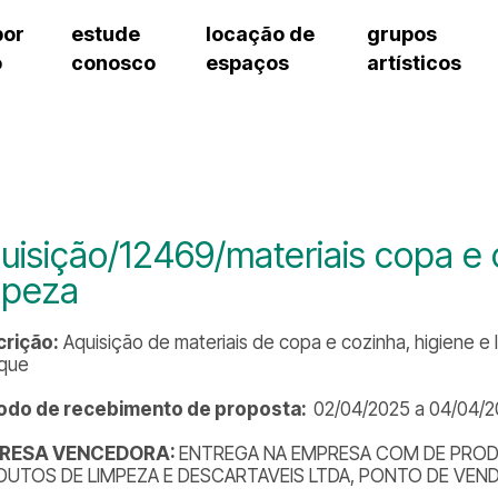
por
estude
locação de
grupos
o
conosco
espaços
artísticos
teatro procópio ferreira
artes cênicas
grupos artísticos de bolsistas
fale cono
salão villa-lobos
música
grupos pedagógicos – sede
pergunta
erto
auditório unidade chiquinha gonzaga
processo seletivo
grupos pedagógicos – polo
como che
orientações para locação
visite o c
equipe té
assessori
uisição/12469/materiais copa e 
trabalhe 
mpeza
rição:
Aquisição de materiais de copa e cozinha, higiene e
que
odo de recebimento de proposta:
02/04/2025 a 04/04/
RESA VENCEDORA:
ENTREGA NA EMPRESA COM DE PRODU
UTOS DE LIMPEZA E DESCARTAVEIS LTDA, PONTO DE VEN