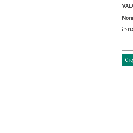
VAL
Nome
iD 
Cli