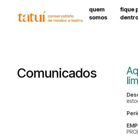
quem
fique 
somos
dentr
histórico
agenda cultural
governança
calendário escolar
unidades e setores
programas de conc
regimento escolar
revistas digitais
corpo docente
espaço estudantil
Aq
Comunicados
li
Desc
esto
Perí
EMP
PROD