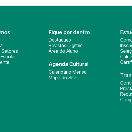
omos
Fique por dentro
Estu
Destaques
Como
ça
Revistas Digitais
Inscr
 Setores
Área do Aluno
Sele
Escolar
Calen
ente
Certi
Agenda Cultural
l
Calendário Mensal
Tran
Mapa do Site
Cont
Pres
Recu
Comp