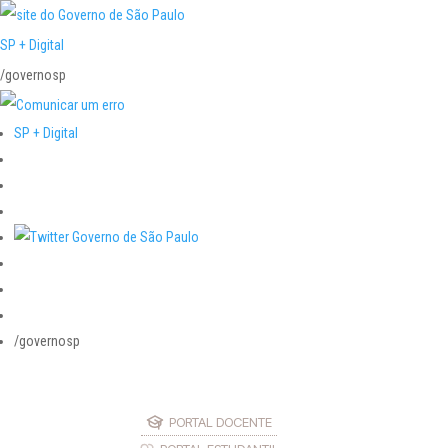
SP + Digital
/governosp
SP + Digital
/governosp
PORTAL DOCENTE