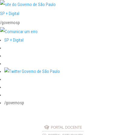
SP + Digital
/governosp
SP + Digital
/governosp
PORTAL DOCENTE