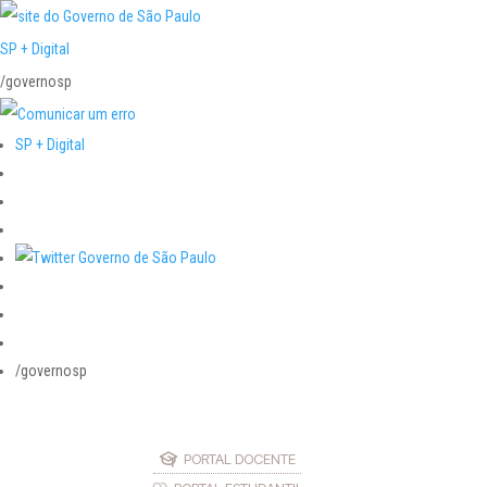
SP + Digital
/governosp
SP + Digital
/governosp
PORTAL DOCENTE