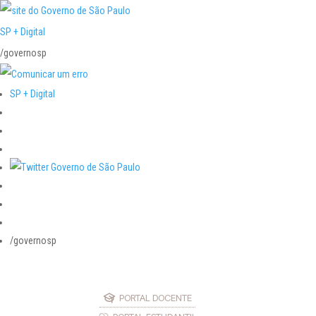
SP + Digital
/governosp
SP + Digital
/governosp
PORTAL DOCENTE