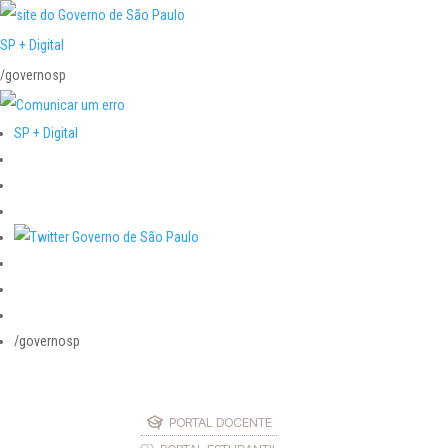
SP + Digital
/governosp
SP + Digital
/governosp
PORTAL DOCENTE