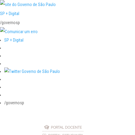
SP + Digital
/governosp
SP + Digital
/governosp
PORTAL DOCENTE