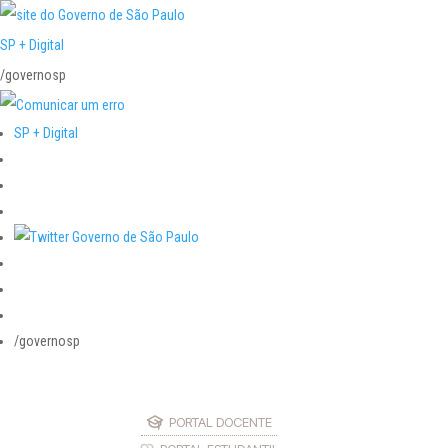
SP + Digital
/governosp
SP + Digital
/governosp
PORTAL DOCENTE