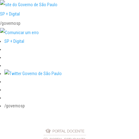
SP + Digital
/governosp
SP + Digital
/governosp
PORTAL DOCENTE