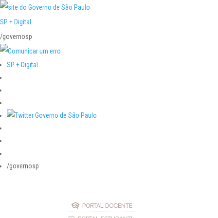
SP + Digital
/governosp
SP + Digital
/governosp
PORTAL DOCENTE