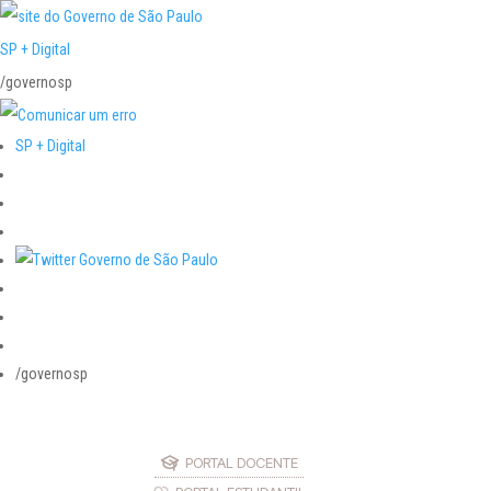
SP + Digital
/governosp
SP + Digital
/governosp
PORTAL DOCENTE