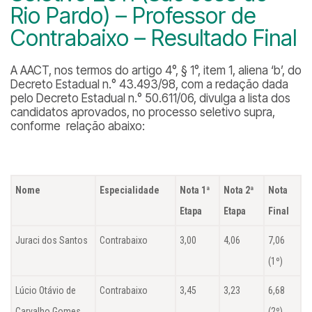
Rio Pardo) – Professor de
Contrabaixo – Resultado Final
A AACT, nos termos do artigo 4°, § 1°, item 1, aliena ‘b’, do
Decreto Estadual n.° 43.493/98, com a redação dada
pelo Decreto Estadual n.° 50.611/06, divulga a lista dos
candidatos aprovados, no processo seletivo supra,
conforme relação abaixo:
Nome
Especialidade
Nota 1ª
Nota 2ª
Nota
Etapa
Etapa
Final
Juraci dos Santos
Contrabaixo
3,00
4,06
7,06
(1º)
Lúcio Otávio de
Contrabaixo
3,45
3,23
6,68
Carvalho Gomes
(2º)