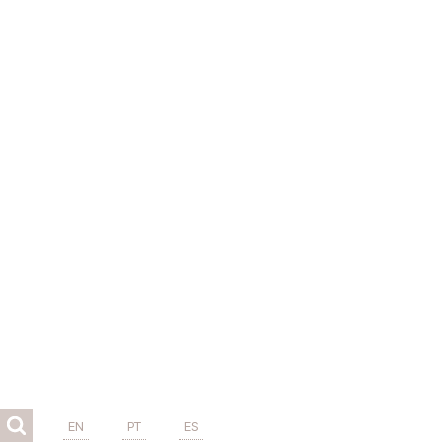
EN
PT
ES