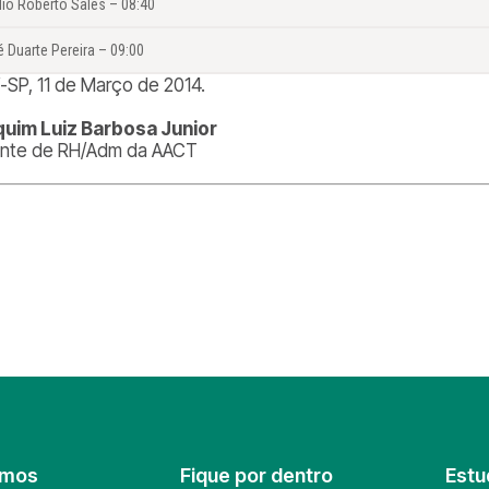
dio Roberto Sales – 08:40
 Duarte Pereira – 09:00
í-SP, 11 de Março de 2014.
uim Luiz Barbosa Junior
nte de RH/Adm da AACT
omos
Fique por dentro
Estu