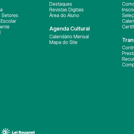
Destaques
Como
ça
Revistas Digitais
Inscr
 Setores
Área do Aluno
Sele
Escolar
Calen
ente
Certi
Agenda Cultural
l
Calendário Mensal
Tran
Mapa do Site
Cont
Pres
Recu
Comp