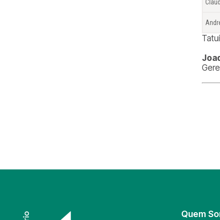
Cláu
André
Tatu
Joaq
Gere
Quem S