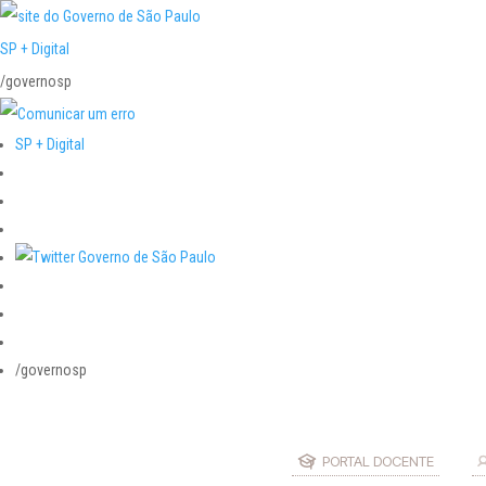
SP + Digital
/governosp
SP + Digital
/governosp
PORTAL DOCENTE