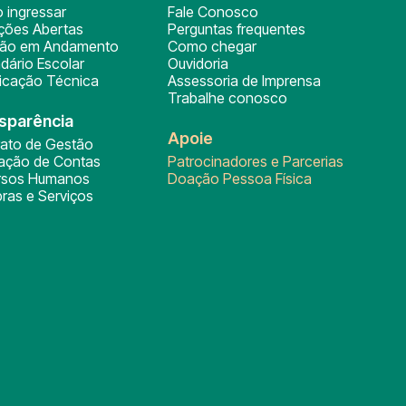
 ingressar
Fale Conosco
ições Abertas
Perguntas frequentes
ção em Andamento
Como chegar
dário Escolar
Ouvidoria
ficação Técnica
Assessoria de Imprensa
Trabalhe conosco
sparência
Apoie
rato de Gestão
tação de Contas
Patrocinadores e Parcerias
rsos Humanos
Doação Pessoa Física
ras e Serviços