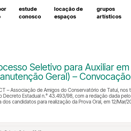
por
estude
locação de
grupos
o
conosco
espaços
artísticos
cursos regulares
bilheteria
teatro procópio ferreira
artes cênicas
grupos artísticos de bolsistas
fale cono
cursos livres
cursos regulares
salão villa-lobos
música
grupos pedagógicos – sede
ouvidoria 
cursos de aperfeiçoamento
cursos livres
erto
auditório unidade chiquinha gonzaga
processo seletivo
grupos pedagógicos – polo
pergunta
chiquinha gonzaga
cursos de aperfeiçoamento
orientações para locação
como che
a
visite o c
3
sceic-sp
ocesso Seletivo para Auxiliar em
to
equipe té
anutenção Geral) – Convocação 
josé do rio pardo
assessori
trabalhe 
CT – Associação de Amigos do Conservatório de Tatuí, nos term
 do Decreto Estadual n.° 43.493/98, com a redação dada pelo 
sta dos candidatos para realização da Prova Oral, em 12/Mar/2