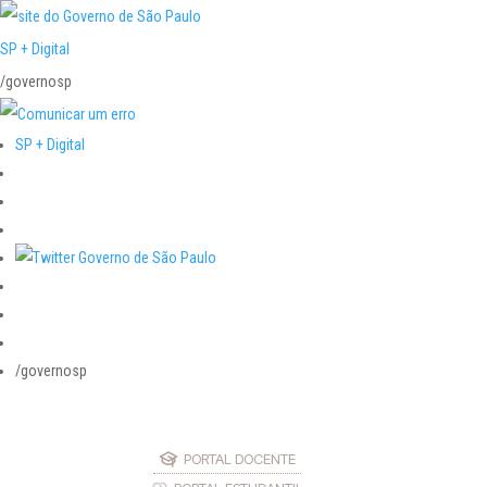
SP + Digital
/governosp
SP + Digital
/governosp
PORTAL DOCENTE