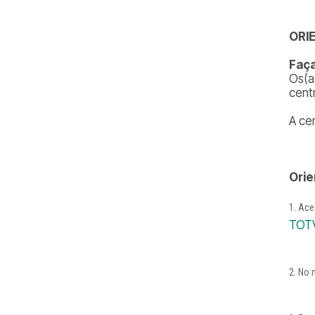
ORI
Faça
Os(a
cent
A ce
Orie
Aces
TOTV
No m