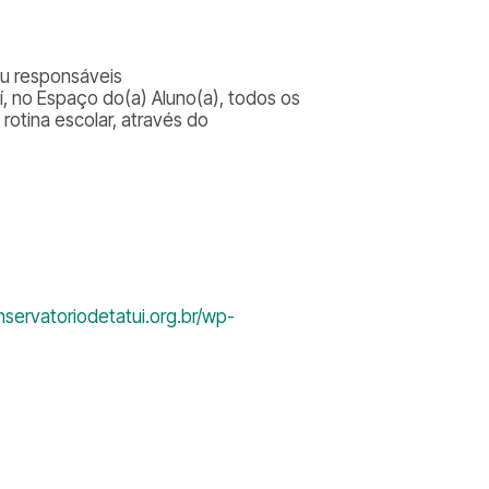
ou responsáveis
í, no Espaço do(a) Aluno(a), todos os
otina escolar, através do
servatoriodetatui.org.br/wp-