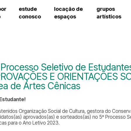
por
estude
locação de
grupos
o
conosco
espaços
artísticos
cursos regulares
bilheteria
teatro procópio ferreira
artes cênicas
grupos artísticos de bolsistas
fale cono
cursos livres
cursos regulares
salão villa-lobos
música
grupos pedagógicos – sede
ouvidoria 
cursos de aperfeiçoamento
cursos livres
erto
auditório unidade chiquinha gonzaga
processo seletivo
grupos pedagógicos – polo
pergunta
chiquinha gonzaga
cursos de aperfeiçoamento
orientações para locação
como che
a
visite o c
3
sceic-sp
 Processo Seletivo de Estudante
to
equipe té
ROVAÇÕES E ORIENTAÇÕES SO
josé do rio pardo
assessori
ea de Artes Cênicas
trabalhe 
 Estudante!
stenidos Organização Social de Cultura, gestora do Conserva
idatos(as) aprovados(as) e sorteados(as) no 5º Processo S
cas para o Ano Letivo 2023.