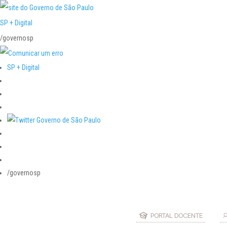
SP + Digital
/governosp
SP + Digital
/governosp
PORTAL DOCENTE