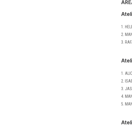
ÁRE
Atel
HEL
MAN
RAF
Atel
ALI
ISA
JAS
MAN
MAN
Atel