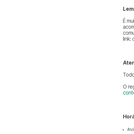
Lem
É mu
aco
comu
link:
Ate
Todo
O re
cont
Horá
Atel