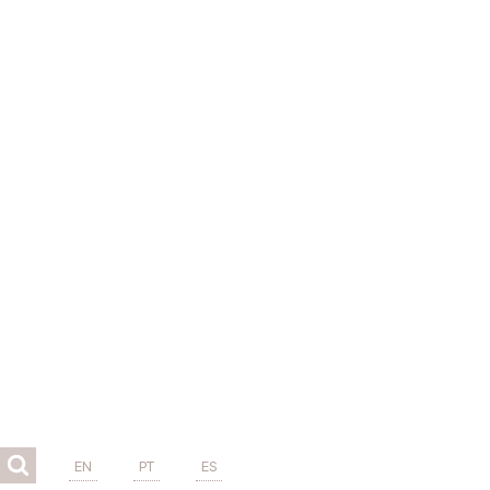
EN
PT
ES