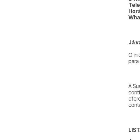
Tele
Horá
Wha
Já v
O in
para
A Su
cont
ofere
cont
LIS