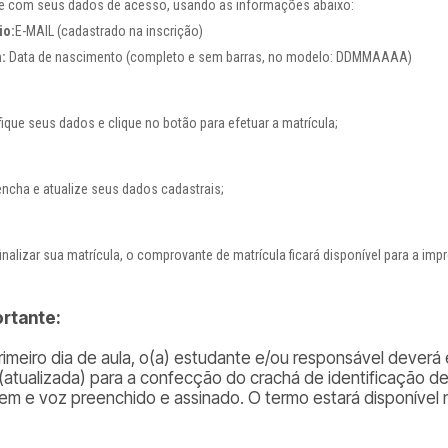
re com seus dados de acesso, usando as informações abaixo:
io:
E-MAIL (cadastrado na inscrição)
:
Data de nascimento (completo e sem barras, no modelo: DDMMAAAA)
fique seus dados e clique no botão para efetuar a matrícula;
encha e atualize seus dados cadastrais;
inalizar sua matrícula, o comprovante de matrícula ficará disponível para a imp
ortante:
rimeiro dia de aula, o(a) estudante e/ou responsável deverá e
(atualizada) para a confecção do crachá de identificação d
em e voz preenchido e assinado. O termo estará disponível 