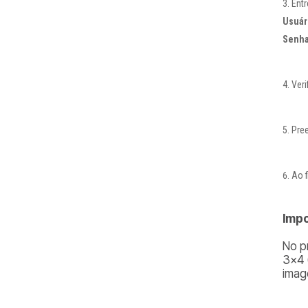
Ent
Usuár
Senha
Veri
Pre
Ao f
Imp
No p
3×4 
imag