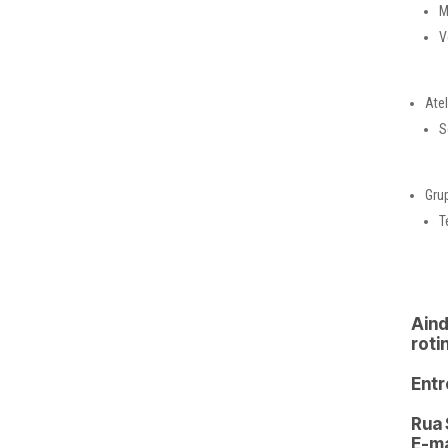
M
V
Ate
S
Gru
T
Aind
roti
Entr
Rua 
E-ma